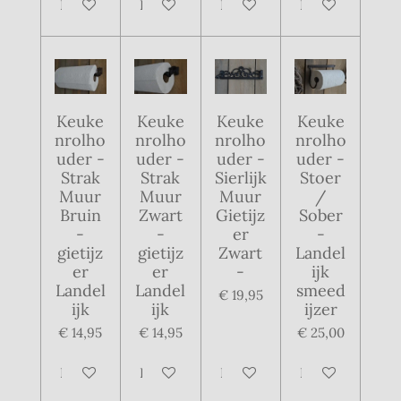
In winkelwagen
In winkelwagen
In winkelwagen
In winkelwagen
Keuke
Keuke
Keuke
Keuke
nrolho
nrolho
nrolho
nrolho
uder -
uder -
uder -
uder -
Strak
Strak
Sierlijk
Stoer
Muur
Muur
Muur
/
Bruin
Zwart
Gietijz
Sober
-
-
er
-
gietijz
gietijz
Zwart
Landel
er
er
-
ijk
Landel
Landel
smeed
€ 19,95
ijk
ijk
ijzer
€ 14,95
€ 14,95
€ 25,00
In winkelwagen
In winkelwagen
In winkelwagen
In winkelwagen