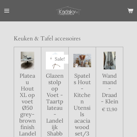
Ga
direct
naar
de
hoofdinhoud
Keuken & Tafel accessoires
Sale!
Platea
Glazen
Spatel
Wand
u
stolp
s Hout
mand
Hout
op
-
-
XL op
Voet -
Kitche
Draad
voet
Taartp
n
- Klein
Ø50
lateau
Utensi
€ 13,90
grey-
-
ls
brown
Landel
acacia
finish
ijk
wood
Landel
Shabb
set/3