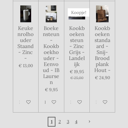
Koopje!
Keuke
Boeke
Kookb
Kookb
nrolho
nsteun
oeken
oeken
uder
-
steun
standa
Staand
Kookb
- Zinc
ard -
- Zinc
oekho
Grijs -
Snij-
-
uder -
Landel
Brood
Eenvo
ijk
plank
€ 13,00
ud - IB
Hout -
€ 19,95
Laurse
€ 24,90
€ 25,00
n
€ 9,95
In winkelwagen
In winkelwagen
In winkelwagen
In winkelwagen
1
2
3
4