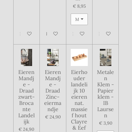
€ 8,95
In winkelwagen
In winkelwagen
In winkelwagen
In winkelwagen
Eieren
Eieren
Eierho
Metale
Mandj
Mandj
uder
n
e -
e -
landeli
Klem -
Draad
Draad
jk 10
Papier
zwart-
Zinc-
eieren
klem -
Broca
eierma
nat.
IB
nte
ndje
massie
Laurse
Landel
f hout
n
€ 24,90
ijk
Clayre
€ 3,90
& Eef
€ 24,90