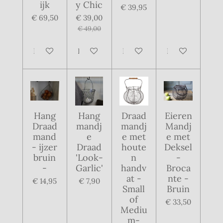
ijk
y Chic
€ 39,95
€ 69,50
€ 39,00
€ 49,00
In winkelwagen
In winkelwagen
In winkelwagen
In winkelwagen
Hang
Hang
Draad
Eieren
Draad
mandj
mandj
Mandj
mand
e
e met
e met
- ijzer
Draad
houte
Deksel
bruin
'Look-
n
-
-
Garlic'
handv
Broca
at -
nte -
€ 14,95
€ 7,90
Small
Bruin
of
€ 33,50
Mediu
m-