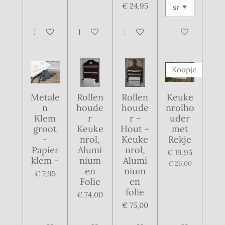
€ 24,95
In winkelwagen
In winkelwagen
In winkelwagen
In winkelwagen
Koopje
Metale
Rollen
Rollen
Keuke
n
houde
houde
nrolho
Klem
r
r -
uder
groot
Keuke
Hout -
met
-
nrol,
Keuke
Rekje
Papier
Alumi
nrol,
€ 19,95
klem -
nium
Alumi
€ 26,00
en
nium
€ 7,95
Folie
en
folie
€ 74,00
€ 75,00