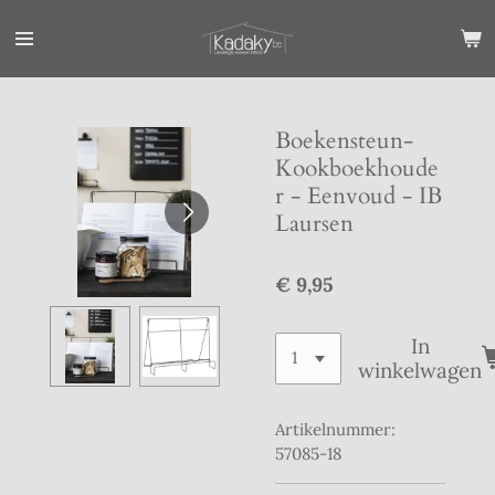
Ga
direct
naar
de
hoofdinhoud
Boekensteun-
Kookboekhoude
r - Eenvoud - IB
Laursen
€ 9,95
In
winkelwagen
Artikelnummer:
57085-18