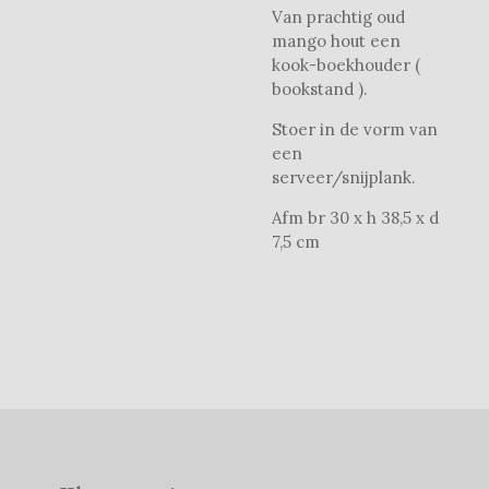
Van prachtig oud
mango hout een
kook-boekhouder (
bookstand ).
Stoer in de vorm van
een
serveer/snijplank.
Afm br 30 x h 38,5 x d
7,5 cm