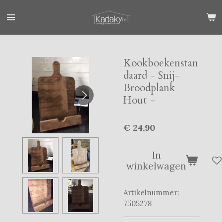
Ga
direct
naar
de
hoofdinhoud
Kookboekenstan
daard - Snij-
Broodplank
Hout -
€ 24,90
In
winkelwagen
Artikelnummer:
7505278