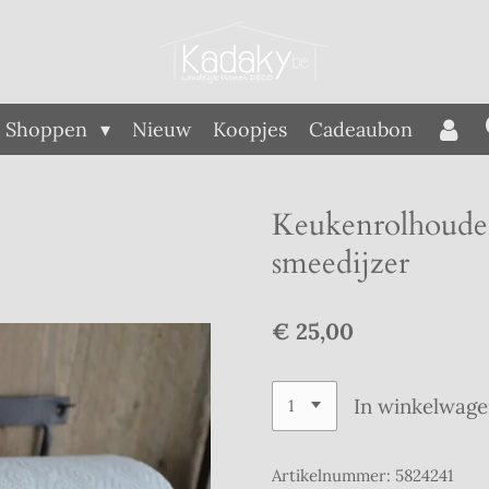
Shoppen
Nieuw
Koopjes
Cadeaubon
Keukenrolhouder 
smeedijzer
€ 25,00
In winkelwag
Artikelnummer:
5824241