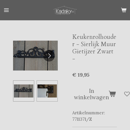
Ga
direct
naar
de
hoofdinhoud
Keukenrolhoude
r - Sierlijk Muur
Gietijzer Zwart
-
€ 19,95
In
winkelwagen
Artikelnummer:
7711371/Z