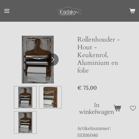
Ga
direct
naar
de
hoofdinhoud
Rollenhouder -
Hout -
Keukenrol,
Aluminium en
folie
€ 75,00
In
winkelwagen
Artikelnummer:
SEB16046