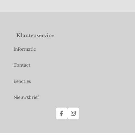
Klantenservice
Informatie
Contact
Reacties
Nieuwsbrief
F
I
a
n
c
s
e
t