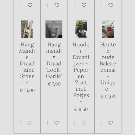
In winkelwagen
In winkelwagen
In winkelwagen
In winkelwagen
Hang
Hang
Houde
Houte
Mandj
mandj
r
n
e
e
Draadi
oude
Draad
Draad
jzer -
Bakste
- Zinc
'Look-
Peper
enmal
Stoer
Garlic'
en
-
-
Zout
Uniqu
€ 7,90
incl.
e-
€ 15,00
Potjes
€ 12,00
-
€ 9,50
In winkelwagen
In winkelwagen
In winkelwagen
In winkelwagen