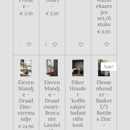
e -
-
ekaars
jes
€ 3,50
€ 3,50
set/6
stuks
€ 11,95
In winkelwagen
In winkelwagen
In winkelwagen
In winkelwagen
Sale!
Eieren
Eieren
Filter
Flesse
Mandj
Mandj
Houde
nhoud
e -
e -
r
er -
Draad
Draad
'koffie
Basket
Zinc-
zwart-
zakjes'
f/3
eierma
Broca
Indust
Bottle
ndje
nte
riële
s Zinc
Landel
look
-
€ 24,90