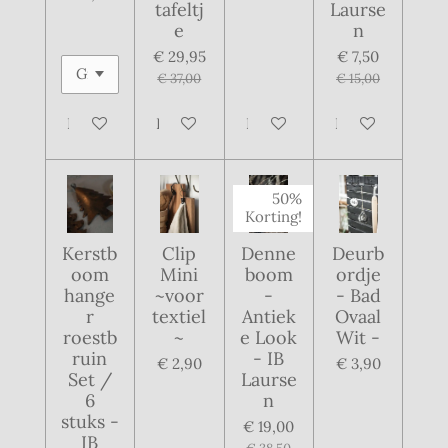
tafeltj
Laurse
e
n
€ 29,95
€ 7,50
€ 37,00
€ 15,00
In winkelwagen
In winkelwagen
In winkelwagen
In winkelwagen
50%
Korting!
Kerstb
Clip
Denne
Deurb
oom
Mini
boom
ordje
hange
~voor
-
- Bad
r
textiel
Antiek
Ovaal
roestb
~
e Look
Wit -
ruin
- IB
€ 2,90
€ 3,90
Set /
Laurse
6
n
stuks -
€ 19,00
IB