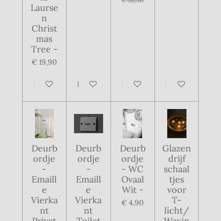
€ 38,50
Laurse
n
Christ
mas
Tree -
€ 19,90
In winkelwagen
In winkelwagen
In winkelwagen
In winkelwagen
Deurb
Deurb
Deurb
Glazen
ordje
ordje
ordje
drijf
-
-
- WC
schaal
Emaill
Emaill
Ovaal
tjes
e
e
Wit -
voor
Vierka
Vierka
T-
€ 4,90
nt
nt
licht/
Privat
Toilet
Waxin