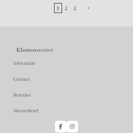
1
2
3
Klantenservice
Informatie
Contact
Reacties
Nieuwsbrief
F
I