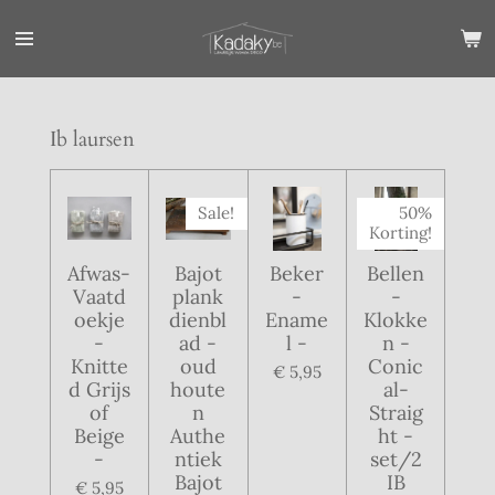
Ga
direct
naar
de
hoofdinhoud
Ib laursen
Sale!
50%
Korting!
Afwas-
Bajot
Beker
Bellen
Vaatd
plank
-
-
oekje
dienbl
Ename
Klokke
-
ad -
l -
n -
Knitte
oud
Conic
€ 5,95
d Grijs
houte
al-
of
n
Straig
Beige
Authe
ht -
-
ntiek
set/2
Bajot
IB
€ 5,95