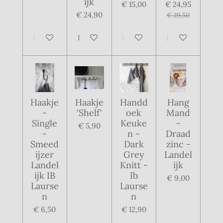
ijk
€ 15,00
€ 24,95
€ 24,90
€ 29,50
In winkelwagen
In winkelwagen
In winkelwagen
In winkelwagen
Haakje
Haakje
Handd
Hang
-
'Shelf'
oek
Mand
Single
Keuke
-
€ 5,90
-
n -
Draad
Smeed
Dark
zinc -
ijzer
Grey
Landel
Landel
Knitt -
ijk
ijk IB
Ib
€ 9,00
Laurse
Laurse
n
n
€ 6,50
€ 12,90