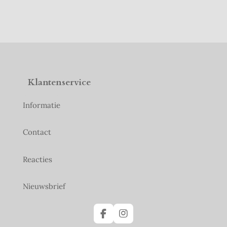
Klantenservice
Informatie
Contact
Reacties
Nieuwsbrief
F
I
a
n