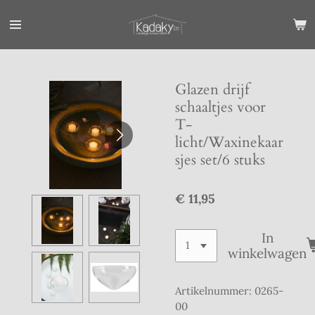
Ga
direct
naar
de
hoofdinhoud
Glazen drijf
schaaltjes voor
T-
licht/Waxinekaar
sjes set/6 stuks
€ 11,95
In
winkelwagen
Artikelnummer:
0265-
00