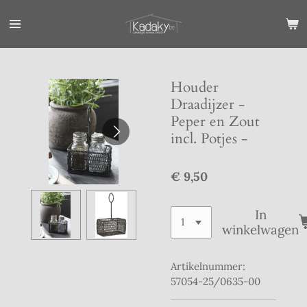
Ga
direct
naar
de
hoofdinhoud
Houder
Draadijzer -
Peper en Zout
incl. Potjes -
€ 9,50
In
winkelwagen
Artikelnummer:
57054-25/0635-00