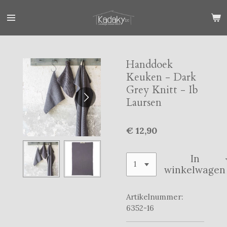
Ga
direct
naar
de
hoofdinhoud
Handdoek
Keuken - Dark
Grey Knitt - Ib
Laursen
€ 12,90
In
winkelwagen
Artikelnummer:
6352-16