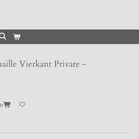
ille Vierkant Private -
en