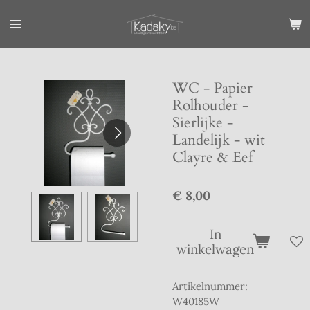
Ga
direct
naar
de
hoofdinhoud
WC - Papier
Rolhouder -
Sierlijke -
Landelijk - wit
Clayre & Eef
€ 8,00
In
winkelwagen
Artikelnummer:
W40185W