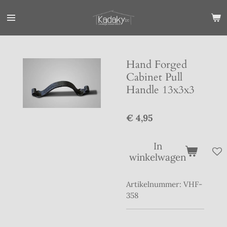
Ga
direct
naar
de
hoofdinhoud
Hand Forged
Cabinet Pull
Handle 13x3x3
€ 4,95
In
winkelwagen
Artikelnummer:
VHF-
358