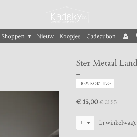
Shoppen
Nieuw
Koopjes
Cadeaubon
Ster Metaal Land
-
30% KORTING
€ 15,00
€ 21,95
In winkelwag