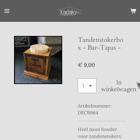
Ga
direct
naar
de
hoofdinhoud
Tandenstokerbo
x - Bar-Tapas -
€ 9,00
In
winkelwagen
Artikelnummer:
DEC9964
Heel mooi houder
voor tandenstokers.