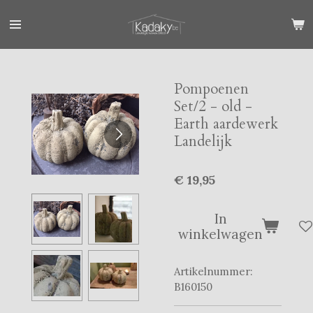
Ga
direct
naar
de
hoofdinhoud
Pompoenen
Set/2 - old -
Earth aardewerk
Landelijk
€ 19,95
In
winkelwagen
Artikelnummer:
B160150