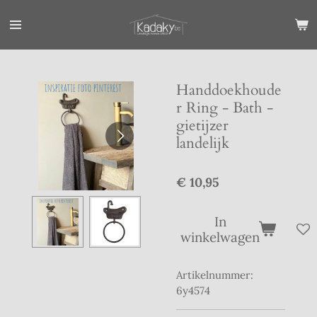
Ga
direct
naar
de
hoofdinhoud
Handdoekhoude
r Ring - Bath -
gietijzer
landelijk
€ 10,95
In
winkelwagen
Artikelnummer:
6y4574