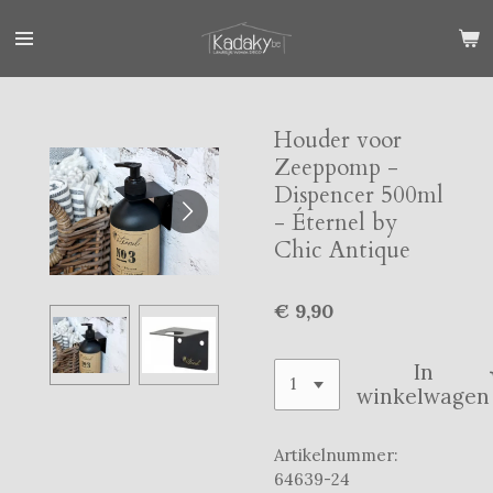
Ga
direct
naar
de
hoofdinhoud
Houder voor
Zeeppomp -
Dispencer 500ml
- Éternel by
Chic Antique
€ 9,90
In
winkelwagen
Artikelnummer:
64639-24