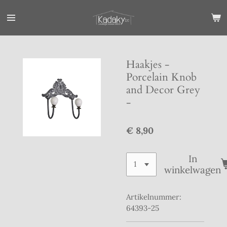
Ga
direct
naar
de
hoofdinhoud
Haakjes -
Porcelain Knob
and Decor Grey
-
€ 8,90
In
winkelwagen
Artikelnummer:
64393-25