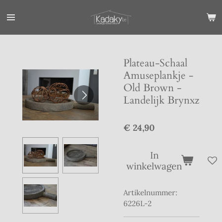
Ga
direct
naar
de
hoofdinhoud
Plateau-Schaal
Amuseplankje -
Old Brown -
Landelijk Brynxz
€ 24,90
In
winkelwagen
Artikelnummer:
6226L-2