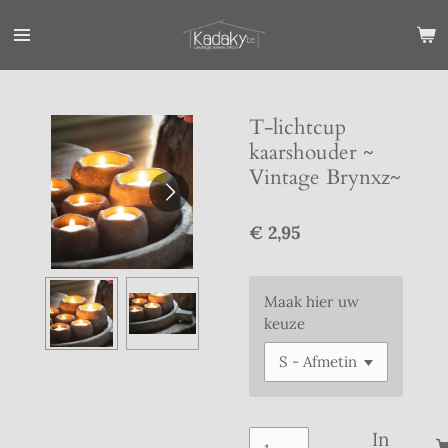
Ga
direct
naar
de
hoofdinhoud
T-lichtcup
kaarshouder ~
Vintage Brynxz~
€ 2,95
Maak hier uw
keuze
In