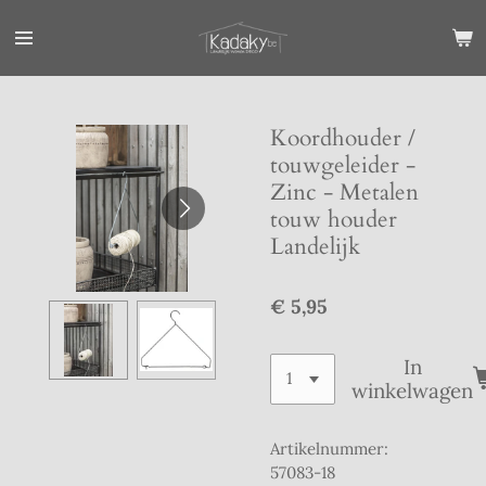
Ga
direct
naar
de
hoofdinhoud
Koordhouder /
touwgeleider -
Zinc - Metalen
touw houder
Landelijk
€ 5,95
In
winkelwagen
Artikelnummer:
57083-18