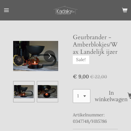
Ga
direct
naar
de
hoofdinhoud
Geurbrander -
Amberblokjes/W
ax Landelijk ijzer
Sale!
€ 9,00
€ 22,00
In
winkelwagen
Artikelnummer:
0347748/HB5786