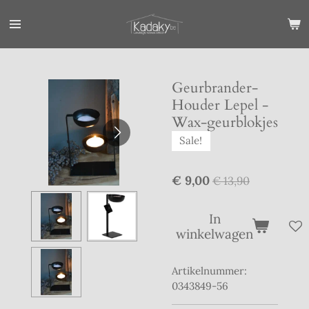
Ga
direct
naar
de
hoofdinhoud
Geurbrander-
Houder Lepel -
Wax-geurblokjes
Sale!
€ 9,00
€ 13,90
In
winkelwagen
Artikelnummer:
0343849-56