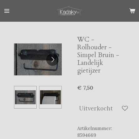
Ga
direct
naar
de
hoofdinhoud
WC -
Rolhouder -
Simpel Bruin -
Landelijk
gietijzer
€ 7,50
Uitverkocht
Artikelnummer:
8594669