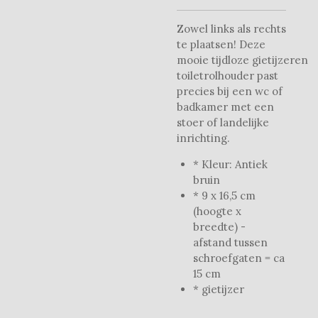
Zowel links als rechts
te plaatsen! Deze
mooie tijdloze gietijzeren
toiletrolhouder past
precies bij een wc of
badkamer met een
stoer of landelijke
inrichting.
* Kleur: Antiek
bruin
* 9 x 16,5 cm
(hoogte x
breedte) -
afstand tussen
schroefgaten = ca
15 cm
* gietijzer