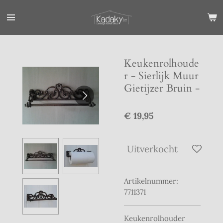
Ga
direct
naar
de
hoofdinhoud
Keukenrolhoude
r - Sierlijk Muur
Gietijzer Bruin -
€ 19,95
Uitverkocht
Artikelnummer:
7711371
Keukenrolhouder