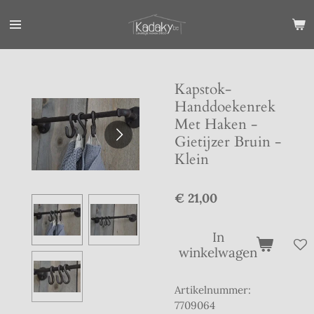
Ga
direct
naar
de
hoofdinhoud
Kapstok-
Handdoekenrek
Met Haken -
Gietijzer Bruin -
Klein
€ 21,00
In
winkelwagen
Artikelnummer:
7709064