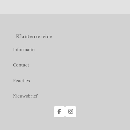
Klantenservice
Informatie
Contact
Reacties
Nieuwsbrief
F
I
a
n
c
s
e
t