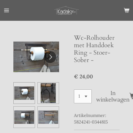
Ga
direct
naar
de
hoofdinhoud
Wc-Rolhouder
met Handdoek
Ring - Stoer-
Sober -
€ 24,00
In
winkelwagen
Artikelnummer:
5824241-0344815