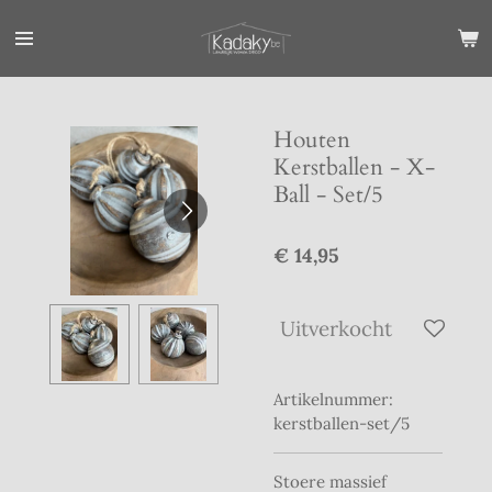
Ga
direct
naar
de
hoofdinhoud
Houten
Kerstballen - X-
Ball - Set/5
€ 14,95
Uitverkocht
Artikelnummer:
kerstballen-set/5
Stoere massief