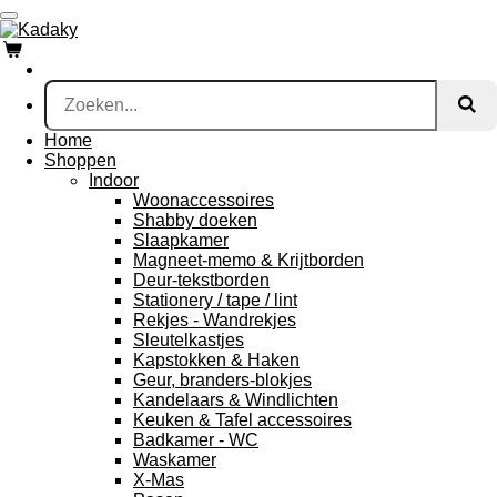
Ga
direct
naar
de
hoofdinhoud
Home
Shoppen
Indoor
Woonaccessoires
Shabby doeken
Slaapkamer
Magneet-memo & Krijtborden
Deur-tekstborden
Stationery / tape / lint
Rekjes - Wandrekjes
Sleutelkastjes
Kapstokken & Haken
Geur, branders-blokjes
Kandelaars & Windlichten
Keuken & Tafel accessoires
Badkamer - WC
Waskamer
X-Mas