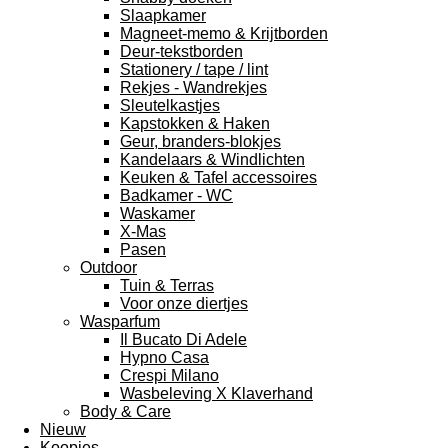
Slaapkamer
Magneet-memo & Krijtborden
Deur-tekstborden
Stationery / tape / lint
Rekjes - Wandrekjes
Sleutelkastjes
Kapstokken & Haken
Geur, branders-blokjes
Kandelaars & Windlichten
Keuken & Tafel accessoires
Badkamer - WC
Waskamer
X-Mas
Pasen
Outdoor
Tuin & Terras
Voor onze diertjes
Wasparfum
Il Bucato Di Adele
Hypno Casa
Crespi Milano
Wasbeleving X Klaverhand
Body & Care
Nieuw
Koopjes