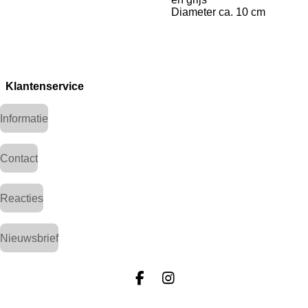
Diameter ca. 10 cm
Klantenservice
Informatie
Contact
Reacties
Nieuwsbrief
F
I
a
n