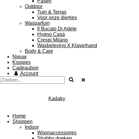
Pasen
Outdoor
Tuin & Terras
Voor onze diertjes
Wasparfum
Il Bucato Di Adele
Hypno Casa
Crespi Milano
Wasbeleving X Klaverhand
Body & Care
Nieuw
Koopjes
Cadeaubon
Account
Kadaky
Home
Shoppen
Indoor
Woonaccessoires
Shabby doeken