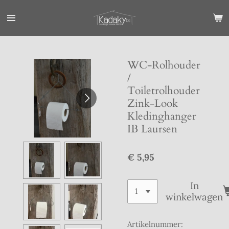
Ga
direct
naar
de
hoofdinhoud
WC-Rolhouder
/
Toiletrolhouder
Zink-Look
Kledinghanger
IB Laursen
€ 5,95
In
winkelwagen
Artikelnummer: