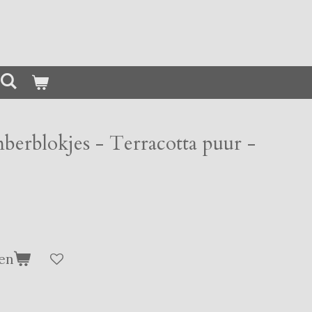
erblokjes - Terracotta puur -
en