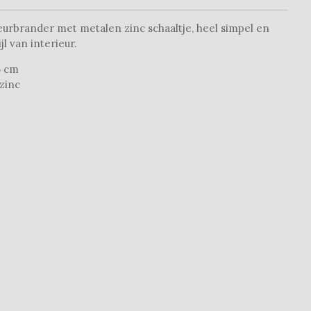
eurbrander met metalen zinc schaaltje, heel simpel en
ijl van interieur.
5 cm
 zinc