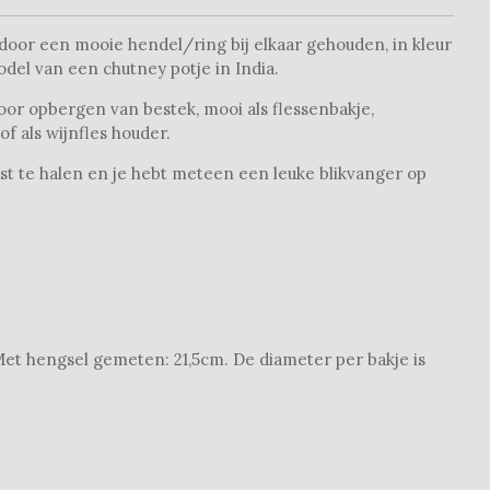
oor een mooie hendel/ring bij elkaar gehouden, in kleur
del van een chutney potje in India.
oor opbergen van bestek, mooi als flessenbakje,
f als wijnfles houder.
ast te halen en je hebt meteen een leuke blikvanger op
Met hengsel gemeten: 21,5cm. De diameter per bakje is