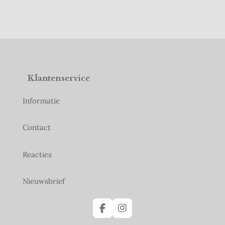
Klantenservice
Informatie
Contact
Reacties
Nieuwsbrief
F
I
a
n