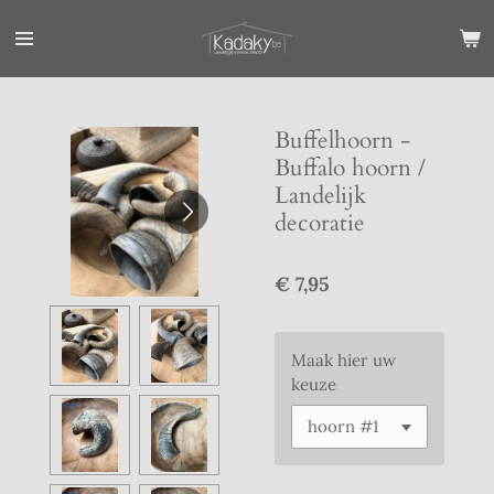
Ga
direct
naar
de
hoofdinhoud
Buffelhoorn -
Buffalo hoorn /
Landelijk
decoratie
€ 7,95
Maak hier uw
keuze