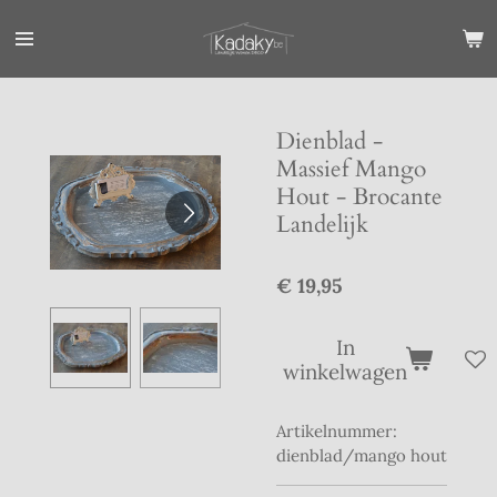
Ga
direct
naar
de
hoofdinhoud
Dienblad -
Massief Mango
Hout - Brocante
Landelijk
€ 19,95
In
winkelwagen
Artikelnummer:
dienblad/mango hout