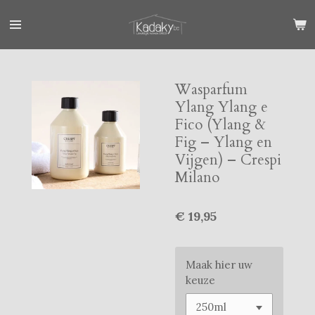
Ga
direct
naar
de
hoofdinhoud
Wasparfum
Ylang Ylang e
Fico (Ylang &
Fig – Ylang en
Vijgen) – Crespi
Milano
€ 19,95
Maak hier uw
keuze