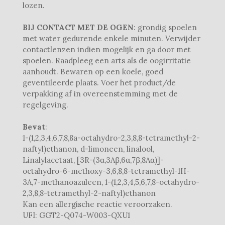
lozen.
BIJ CONTACT MET DE OGEN
: grondig spoelen
met water gedurende enkele minuten. Verwijder
contactlenzen indien mogelijk en ga door met
spoelen. Raadpleeg een arts als de oogirritatie
aanhoudt. Bewaren op een koele, goed
geventileerde plaats. Voer het product/de
verpakking af in overeenstemming met de
regelgeving.
Bevat
:
1-(1,2,3,4,6,7,8,8a-octahydro-2,3,8,8-tetramethyl-2-
naftyl)ethanon, d-limoneen, linalool,
Linalylacetaat, [3R-(3α,3Aβ,6α,7β,8Aα)]-
octahydro-6-methoxy-3,6,8,8-tetramethyl-1H-
3A,7-methanoazuleen, 1-(1,2,3,4,5,6,7,8-octahydro-
2,3,8,8-tetramethyl-2-naftyl)ethanon
Kan een allergische reactie veroorzaken.
UFI: GGT2-Q074-W003-QXU1