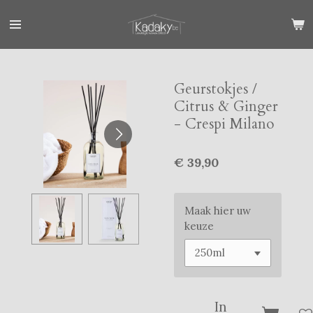
Ga
direct
naar
de
hoofdinhoud
Geurstokjes /
Citrus & Ginger
- Crespi Milano
€ 39,90
Maak hier uw
keuze
In