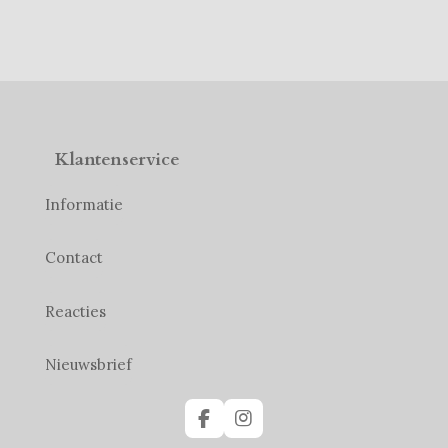
Klantenservice
Informatie
Contact
Reacties
Nieuwsbrief
F
I
a
n