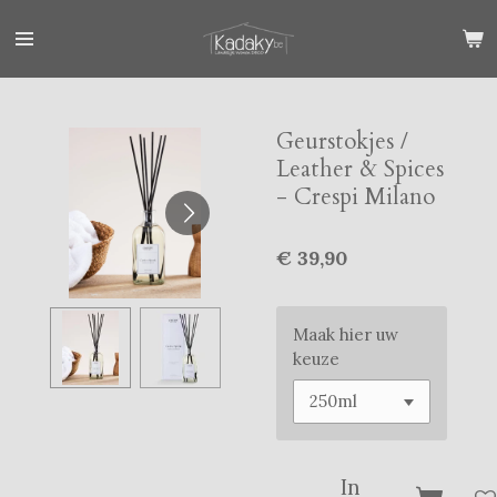
Ga
direct
naar
de
hoofdinhoud
Geurstokjes /
Leather & Spices
- Crespi Milano
€ 39,90
Maak hier uw
keuze
In