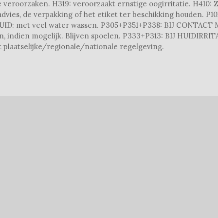
 veroorzaken. H319: veroorzaakt ernstige oogirritatie. H410: 
advies, de verpakking of het etiket ter beschikking houden. P
HUID: met veel water wassen. P305+P351+P338: BIJ CONTACT 
, indien mogelijk. Blijven spoelen. P333+P313: BIJ HUIDIRRIT
laatselijke/regionale/nationale regelgeving.