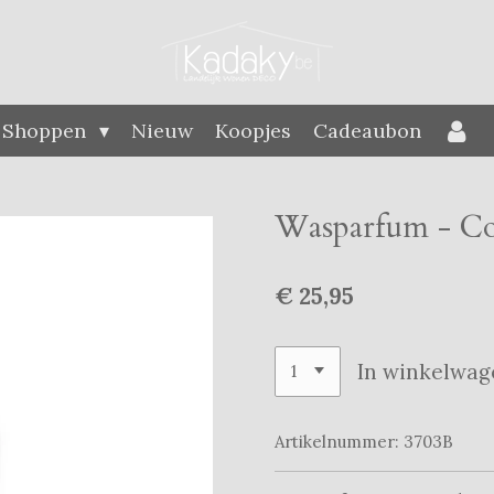
Shoppen
Nieuw
Koopjes
Cadeaubon
Wasparfum - Co
€ 25,95
In winkelwag
Artikelnummer:
3703B