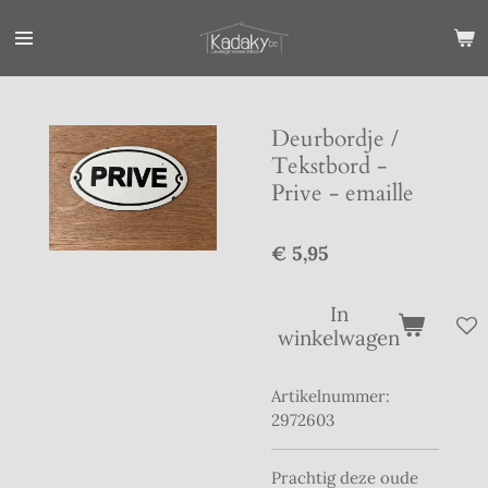
Ga
direct
naar
de
hoofdinhoud
Deurbordje /
Tekstbord -
Prive - emaille
€ 5,95
In
winkelwagen
Artikelnummer:
2972603
Prachtig deze oude