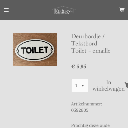
Ga
direct
naar
de
hoofdinhoud
Deurbordje /
Tekstbord -
Toilet - emaille
€ 5,95
In
winkelwagen
Artikelnummer:
0592605
Prachtig deze oude