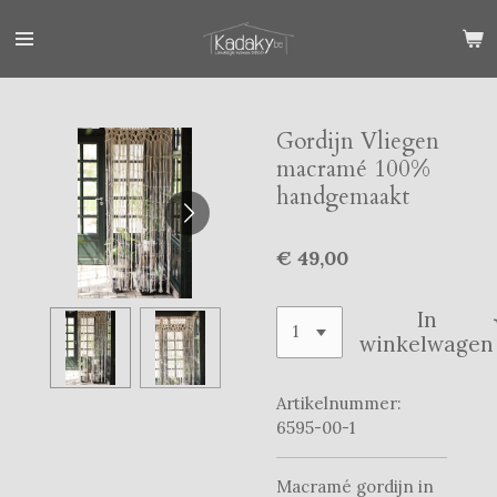
Ga
direct
naar
de
hoofdinhoud
Gordijn Vliegen
macramé 100%
handgemaakt
€ 49,00
In
winkelwagen
Artikelnummer:
6595-00-1
Macramé gordijn in