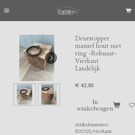
Ga
direct
naar
de
hoofdinhoud
Deurstopper
massief hout met
ring -Robuust-
Vierkant
Landelijk
€ 42,95
In
winkelwagen
Artikelnummer:
1532321/vierkant