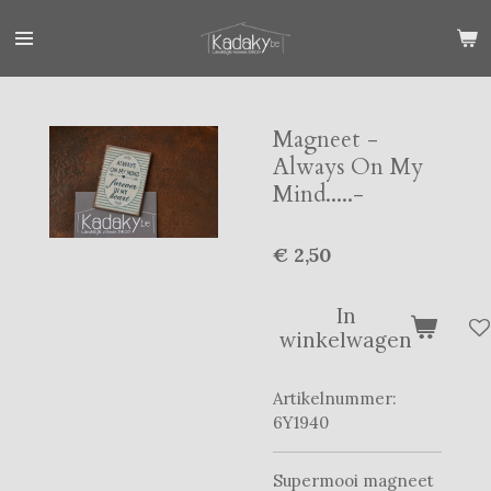
Ga
direct
naar
de
hoofdinhoud
Magneet -
Always On My
Mind.....-
€ 2,50
In
winkelwagen
Artikelnummer:
6Y1940
Supermooi magneet