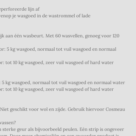
perforeerde lijn af
ovenop je wasgoed in de wastrommel of lade
lijk aan één wasbeurt. Met 60 wasvellen, genoeg voor 120
or: 5 kg wasgoed, normaal tot vuil wasgoed en normaal
r: tot 10 kg wasgoed, zeer vuil wasgoed of hard water
j: 5 kg wasgoed, normaal tot vuil wasgoed en normaal water
r: tot 10 kg wasgoed, zeer vuil wasgoed of hard water
Niet geschikt voor wol en zijde. Gebruik hiervoor Cosmeau
 wassen?
sterke geur als bijvoorbeeld peulen. Eén strip is ongeveer
 gram. Door meer chemicaliën en een zwaarder product is