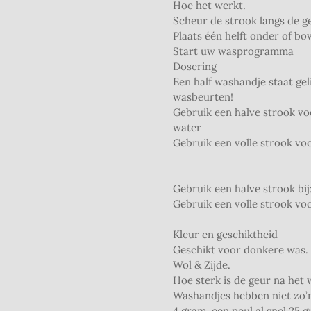
Hoe het werkt.
Scheur de strook langs de ge
Plaats één helft onder of b
Start uw wasprogramma
Dosering
Een half washandje staat ge
wasbeurten!
Gebruik een halve strook vo
water
Gebruik een volle strook voo
Gebruik een halve strook bi
Gebruik een volle strook voo
Kleur en geschiktheid
Geschikt voor donkere was. 
Wol & Zijde.
Hoe sterk is de geur na het
Washandjes hebben niet zo’n 
4 gram, een peul al snel 25