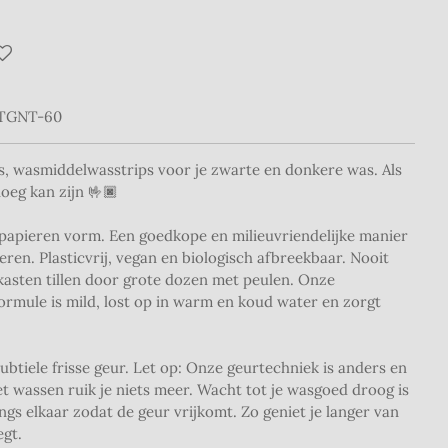
ETGNT-60
s, wasmiddelwasstrips voor je zwarte en donkere was. Als
oeg kan zijn 🤟🏿
 papieren vorm. Een goedkope en milieuvriendelijke manier
en. Plasticvrij, vegan en biologisch afbreekbaar. Nooit
 kasten tillen door grote dozen met peulen. Onze
mule is mild, lost op in warm en koud water en zorgt
btiele frisse geur. Let op: Onze geurtechniek is anders en
t wassen ruik je niets meer. Wacht tot je wasgoed droog is
angs elkaar zodat de geur vrijkomt. Zo geniet je langer van
egt.