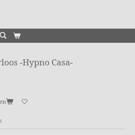
rloos -Hypno Casa-
en
S