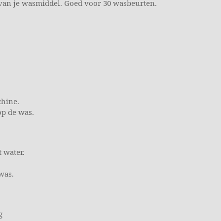
van je wasmiddel. Goed voor 30 wasbeurten.
chine.
op de was.
t water.
was.
g