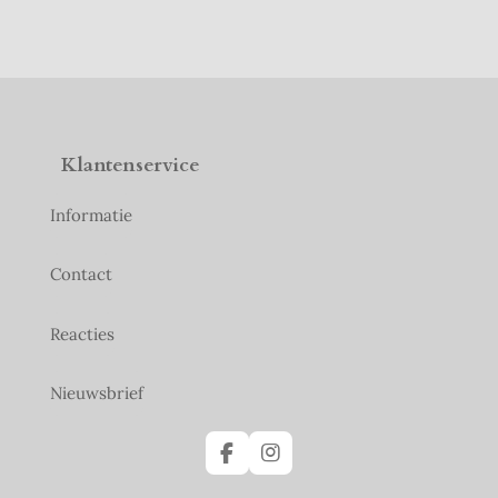
Klantenservice
Informatie
Contact
Reacties
Nieuwsbrief
F
I
a
n