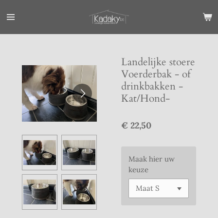
Ga
direct
naar
de
hoofdinhoud
Landelijke stoere
Voerderbak - of
drinkbakken -
Kat/Hond-
€ 22,50
Maak hier uw
keuze