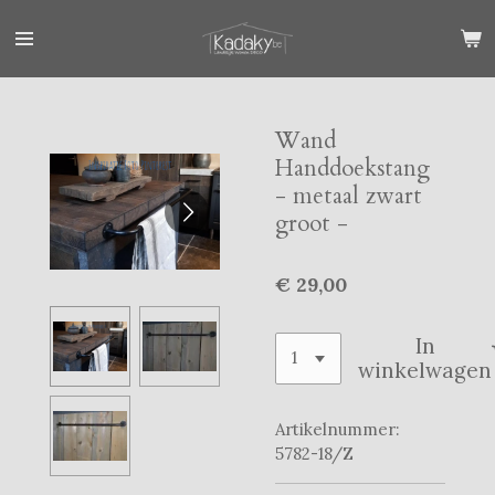
Ga
direct
naar
de
hoofdinhoud
Wand
Handdoekstang
- metaal zwart
groot -
€ 29,00
In
winkelwagen
Artikelnummer:
5782-18/Z