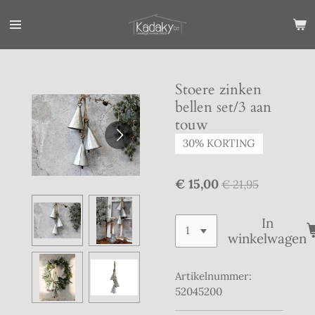
Ga
direct
naar
de
hoofdinhoud
Stoere zinken
bellen set/3 aan
touw
30% KORTING
€ 15,00
€ 21,95
In
winkelwagen
Artikelnummer:
52045200