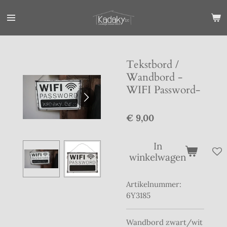
Ga
direct
naar
de
hoofdinhoud
Tekstbord /
Wandbord -
WIFI Password-
€ 9,00
In
winkelwagen
Artikelnummer:
6Y3185
Wandbord zwart/wit